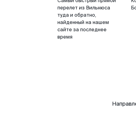
Самый быстрый прямой
К
перелет из Вильнюса
Б
туда и обратно,
найденный на нашем
сайте за последнее
время
Направл