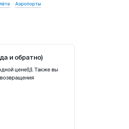
лёте
Аэропорты
уда и обратно)
одной цене🙌. Также вы
у возвращения