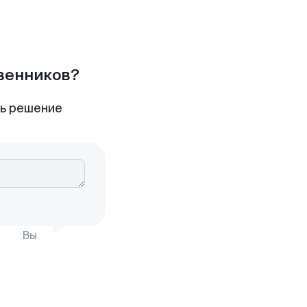
твенников?
ть решение
Вы