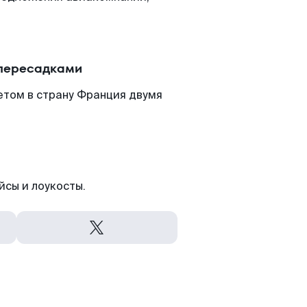
.
 пересадками
етом в страну Франция двумя
йсы и лоукосты.