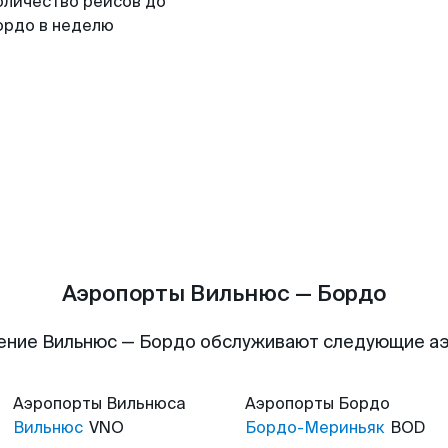
оличество рейсов до
ордо в неделю
Аэропорты Вильнюс — Бордо
ение Вильнюс — Бордо обслуживают следующие а
Аэропорты
Вильнюса
Аэропорты
Бордо
Вильнюс
VNO
Бордо-Мериньяк
BOD