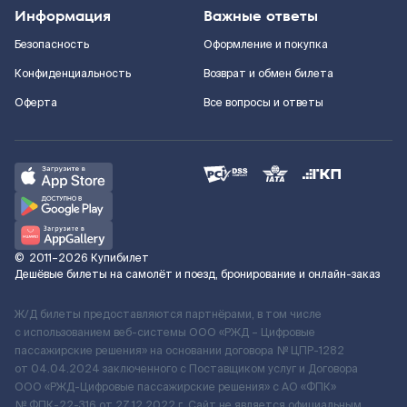
Информация
Важные ответы
Безопасность
Оформление и покупка
Конфиденциальность
Возврат и обмен билета
Оферта
Все вопросы и ответы
©
2011–2026
Купибилет
Дешёвые билеты на самолёт и поезд, бронирование и онлайн-заказ
Ж/Д билеты предоставляются партнёрами, в том числе
с использованием веб-системы ООО «РЖД – Цифровые
пассажирские решения» на основании договора № ЦПР-1282
от 04.04.2024 заключенного с Поставщиком услуг и Договора
ООО «РЖД-Цифровые пассажирские решения» c АО «ФПК»
№ ФПК-22-316 от 27.12.2022 г. Сайт не является официальным