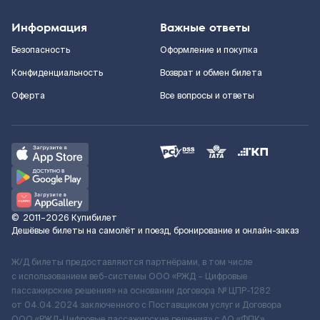
Информация
Важные ответы
Безопасность
Оформление и покупка
Конфиденциальность
Возврат и обмен билета
Оферта
Все вопросы и ответы
©
2011–2026
Купибилет
Дешёвые билеты на самолёт и поезд, бронирование и онлайн-заказ
Ж/Д билеты предоставляются партнёрами, в том числе
с использованием веб-системы ООО «РЖД – Цифровые
пассажирские решения» на основании договора № ЦПР-1282
от 04.04.2024 заключенного с Поставщиком услуг и Договора
ООО «РЖД-Цифровые пассажирские решения» c АО «ФПК»