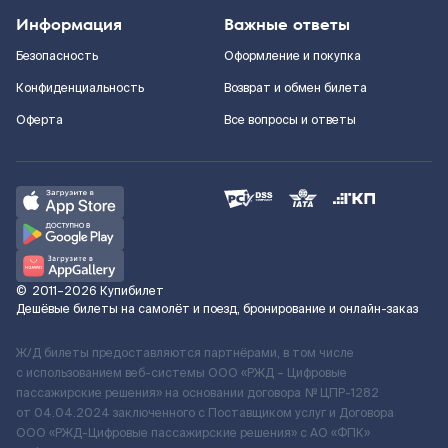
Информация
Важные ответы
Безопасность
Оформление и покупка
Конфиденциальность
Возврат и обмен билета
Оферта
Все вопросы и ответы
©
2011–2026
Купибилет
Дешёвые билеты на самолёт и поезд, бронирование и онлайн-заказ
Ж/Д билеты предоставляются партнёрами, в том числе
с использованием веб-системы ООО «РЖД – Цифровые
пассажирские решения» на основании договора № ЦПР-1282
от 04.04.2024 заключенного с Поставщиком услуг и Договора
ООО «РЖД-Цифровые пассажирские решения» c АО «ФПК»