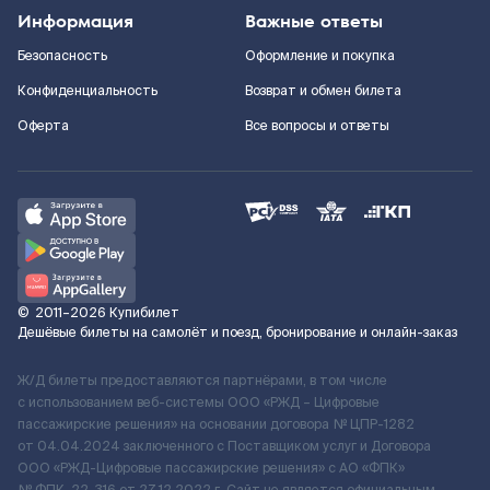
Информация
Важные ответы
Безопасность
Оформление и покупка
Конфиденциальность
Возврат и обмен билета
Оферта
Все вопросы и ответы
©
2011–2026
Купибилет
Дешёвые билеты на самолёт и поезд, бронирование и онлайн-заказ
Ж/Д билеты предоставляются партнёрами, в том числе
с использованием веб-системы ООО «РЖД – Цифровые
пассажирские решения» на основании договора № ЦПР-1282
от 04.04.2024 заключенного с Поставщиком услуг и Договора
ООО «РЖД-Цифровые пассажирские решения» c АО «ФПК»