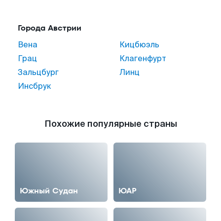
Города Австрии
Вена
Кицбюэль
Грац
Клагенфурт
Зальцбург
Линц
Инсбрук
Похожие популярные страны
Южный Судан‎
ЮАР‎