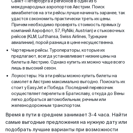
Санкт-Петербурга и регионов в один из 6
международных аэропортов Австрии. Поиск
авиабилетов на эти рейсы лучше начинать заранее, так
удастся сэкономить практически треть их цены.
Причем необходимо проверять стоимость прямых (у
компаний Аэрофлот, S7, FlyNiki, Austrian) и стыковочных
рейсов (KLM, Lufthansa, Swiss Airlines, Турецкие
авиалинии), порой разница в цене несущественна.
Чартерные рейсы. Туроператоры, которые их
предлагают, всегда устанавливают низкие цены на
билеты в Австрию. Однако купить их можно чаще всего
лишь в высокий сезон.
Лоукостеры. На эти рейсы можно купить билеты на
самолет в Австрию максимально выгодно. Поискать их
стоит у EasyJet и Победа. Последний перевозчик
осуществляет перелеты в Братиславу, откуда до Вены
легко добраться автомобильным, речным или
железнодорожным транспортом.
Время в пути в среднем занимает 3-4 часа. Найти
самые выгодные предложения на нужную дату или
подобрать лучшие варианты при возможности