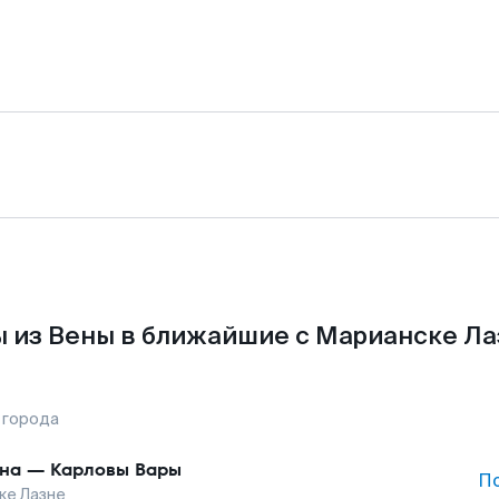
 из Вены в ближайшие с Марианске Ла
 города
на
—
Карловы Вары
П
ке Лазне