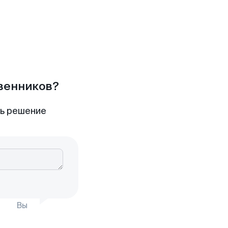
твенников?
ть решение
Вы