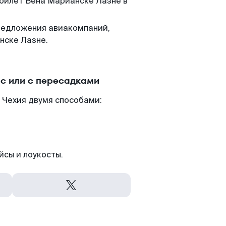
 билет Вена Марианске Лазне в
редложения авиакомпаний,
нске Лазне.
с или с пересадками
 Чехия двумя способами:
йсы и лоукосты.