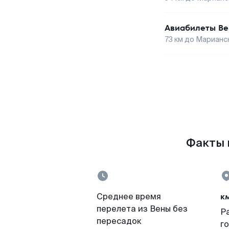
Авиабилеты
Ве
73
км до
Марианск
Факты п
к
Среднее время
перелета из Вены без
Р
пересадок
г