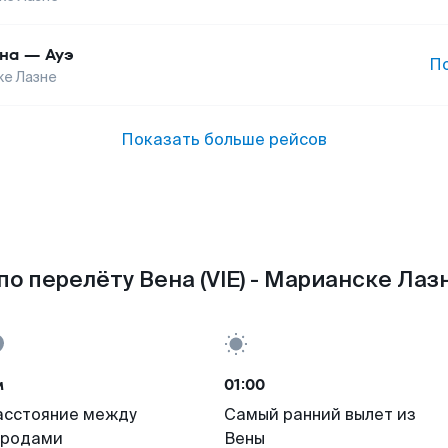
на
—
Ауэ
П
е Лазне
Показать больше рейсов
о перелёту Вена (VIE) - Марианске Лаз
м
01:00
асстояние между
Самый ранний вылет из
ородами
Вены