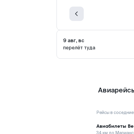
9 авг, вс
перелёт туда
Авиарейсы
Рейсы в соседние
Авиабилеты
Ве
34
км до
Марианс