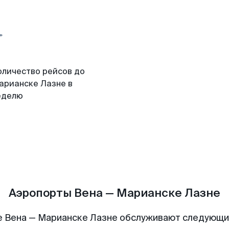
оличество рейсов до
арианске Лазне в
еделю
Аэропорты Вена — Марианске Лазне
 Вена — Марианске Лазне обслуживают следующ