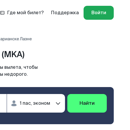
Где мой билет?
Поддержка
Войти
Марианске Лазне
 (MKA)
ы вылета, чтобы
ы недорого.
Найти