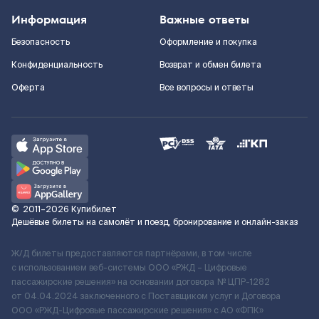
Информация
Важные ответы
Безопасность
Оформление и покупка
Конфиденциальность
Возврат и обмен билета
Оферта
Все вопросы и ответы
©
2011–2026
Купибилет
Дешёвые билеты на самолёт и поезд, бронирование и онлайн-заказ
Ж/Д билеты предоставляются партнёрами, в том числе
с использованием веб-системы ООО «РЖД – Цифровые
пассажирские решения» на основании договора № ЦПР-1282
от 04.04.2024 заключенного с Поставщиком услуг и Договора
ООО «РЖД-Цифровые пассажирские решения» c АО «ФПК»