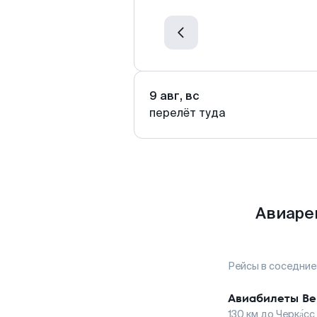
9 авг, вс
перелёт туда
Авиаре
Рейсы в соседние
Авиабилеты
Ве
130
км до
Черка́сс