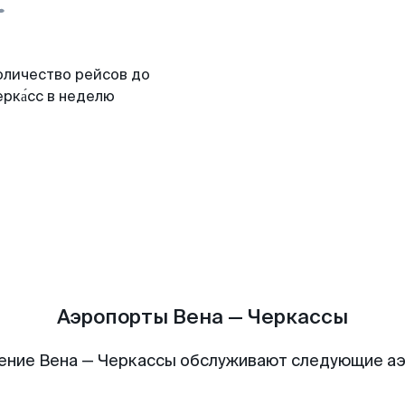
оличество рейсов до
рка́сс в неделю
Аэропорты Вена — Черкассы
ение Вена — Черкассы обслуживают следующие а