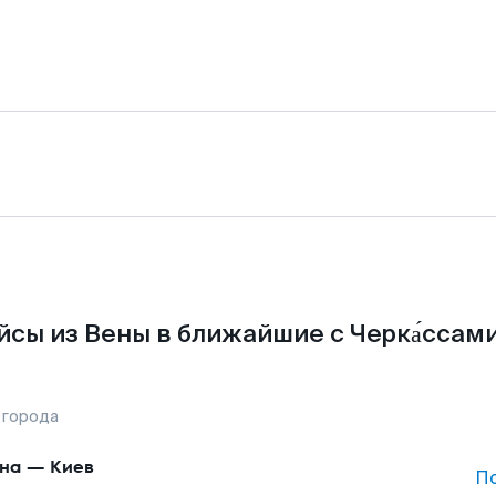
йсы из Вены в ближайшие с Черка́ссами
 города
на
—
Киев
П