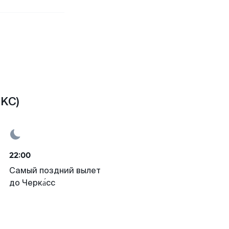
CKC)
22:00
Самый поздний вылет
до Черка́сс