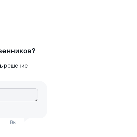
твенников?
ть решение
Вы