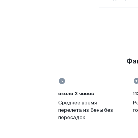
Фак
около 2 часов
11
Среднее время
Р
перелета из Вены без
г
пересадок