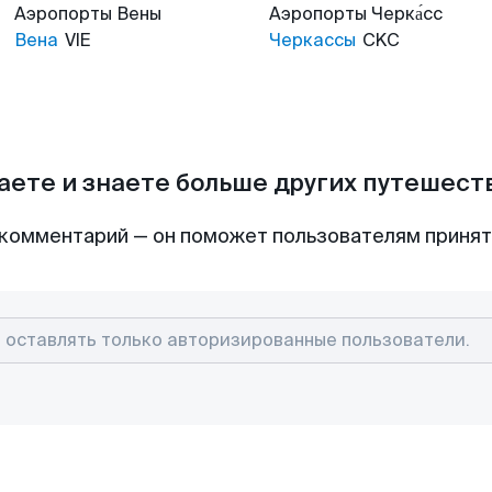
Аэропорты
Вены
Аэропорты
Черка́сс
Вена
VIE
Черкассы
CKC
аете и знаете больше других путешес
комментарий — он поможет пользователям приня