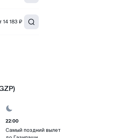
т
14 183 ₽
(GZP)
22:00
Самый поздний вылет
до Газипаши