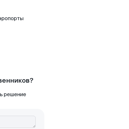
аэропорты
твенников?
ть решение