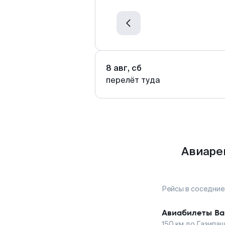
8 авг, сб
перелёт туда
Авиаре
Рейсы в соседние
Авиабилеты
Ва
150
км до
Газипа