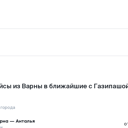
йсы из Варны в ближайшие с Газипашой
 города
рна
—
Анталья
о
ши