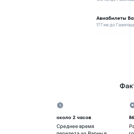
Авиабилеты
Ва
177
км до
Газипаш
Факт
около 2 часов
8
Среднее время
Р
перелета из Варны в
г