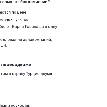
а самолет без комиссии?
аются по цене.
нечных пунктов.
 билет Варна Газипаша в одну
редложения авиакомпаний,
аши.
с пересадками
том в страну Турция двумя
йсы и лоукосты.