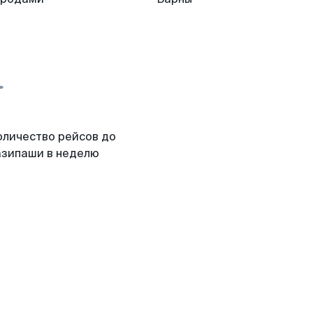
оличество рейсов до
азипаши в неделю