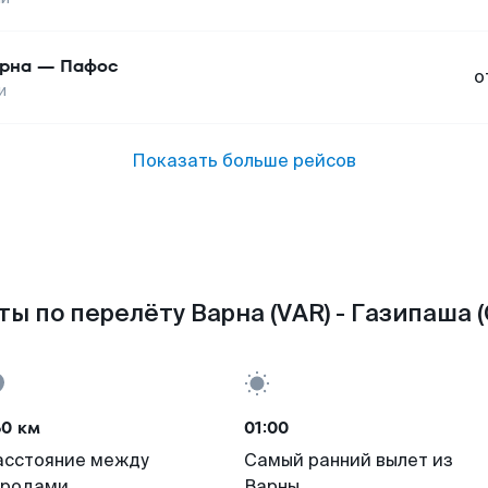
рна
—
Пафос
о
и
Показать больше рейсов
ы по перелёту Варна (VAR) - Газипаша 
60 км
01:00
асстояние между
Самый ранний вылет из
ородами
Варны