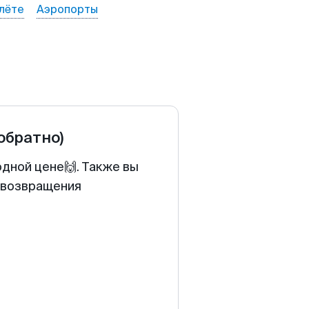
лёте
Аэропорты
 обратно)
одной цене🙌. Также вы
у возвращения