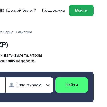
Где мой билет?
Поддержка
Войти
в Варна - Газипаша
ZP)
н даты вылета, чтобы
азипашу недорого.
Найти