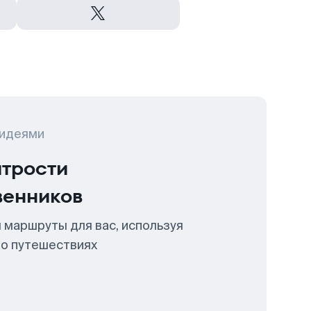
 идеями
итрости
венников
 маршруты для вас, используя
 о путешествиях