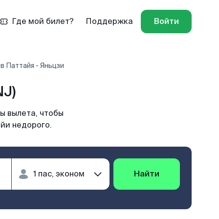
Где мой билет?
Поддержка
Войти
в Паттайя - Яньцзи
NJ)
ы вылета, чтобы
айи недорого.
Найти