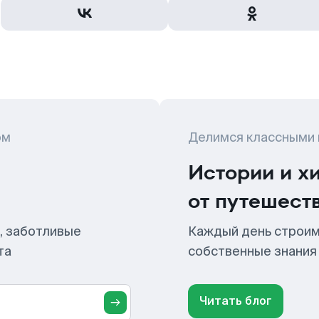
ом
Делимся классными
Истории и х
от путешест
, заботливые
Каждый день строим
та
собственные знания
Читать блог