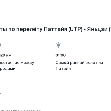
ты по перелёту Паттайя (UTP) - Яньцзи (
329 км
01:00
асстояние между
Самый ранний вылет из
ородами
Патайи