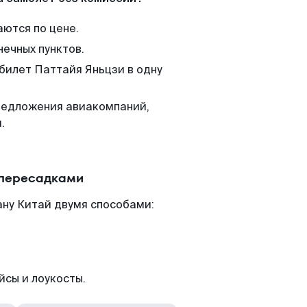
аются по цене.
нечных пунктов.
 билет Паттайя Яньцзи в одну
редложения авиакомпаний,
.
 пересадками
ану Китай двумя способами:
йсы и лоукосты.