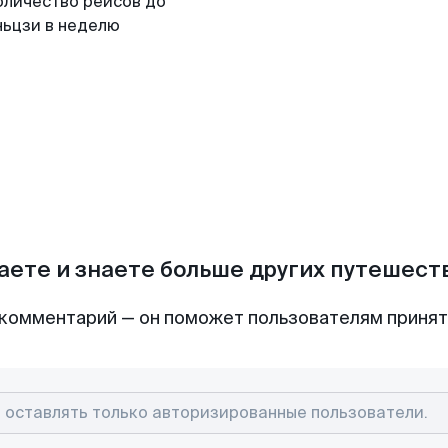
оличество рейсов до
ньцзи в неделю
аете и знаете больше других путешес
комментарий — он поможет пользователям приня