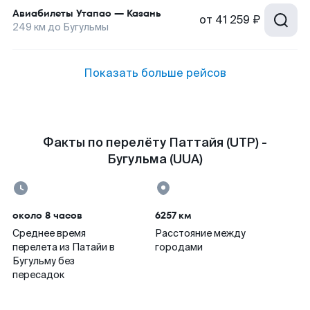
Авиабилеты
Утапао
—
Казань
от
41 259 ₽
249
км до
Бугульмы
Показать больше рейсов
Факты по перелёту Паттайя (UTP) -
Бугульма (UUA)
около 8 часов
6257 км
Среднее время
Расстояние между
перелета из Патайи в
городами
Бугульму без
пересадок