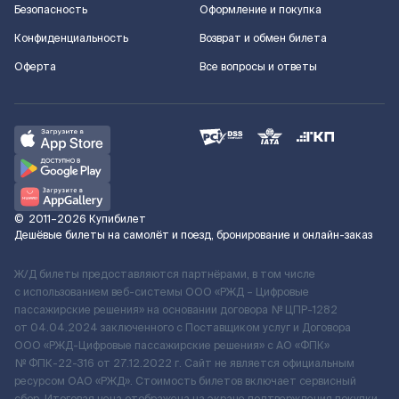
Безопасность
Оформление и покупка
Конфиденциальность
Возврат и обмен билета
Оферта
Все вопросы и ответы
©
2011–2026
Купибилет
Дешёвые билеты на самолёт и поезд, бронирование и онлайн-заказ
Ж/Д билеты предоставляются партнёрами, в том числе
с использованием веб-системы ООО «РЖД – Цифровые
пассажирские решения» на основании договора № ЦПР-1282
от 04.04.2024 заключенного с Поставщиком услуг и Договора
ООО «РЖД-Цифровые пассажирские решения» c АО «ФПК»
№ ФПК-22-316 от 27.12.2022 г. Сайт не является официальным
ресурсом ОАО «РЖД». Стоимость билетов включает сервисный