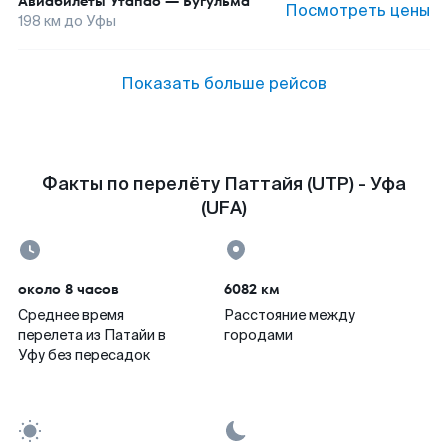
Авиабилеты
Утапао
—
Бугульма
Посмотреть цены
198
км до
Уфы
Показать больше рейсов
Факты по перелёту Паттайя (UTP) - Уфа
(UFA)
около 8 часов
6082 км
Среднее время
Расстояние между
перелета из Патайи в
городами
Уфу без пересадок