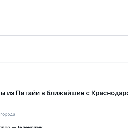
ы из Патайи в ближайшие с Краснодар
 города
апао
—
Геленджик