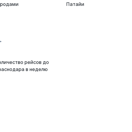
ородами
Патайи
оличество рейсов до
раснодара в неделю