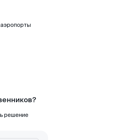
 аэропорты
твенников?
ть решение