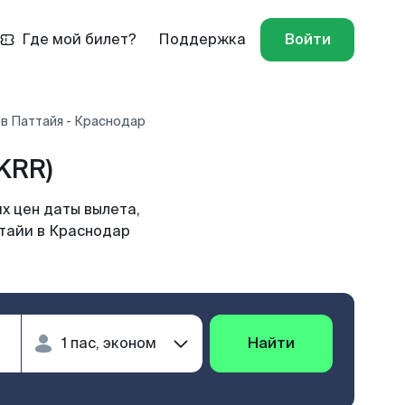
Где мой билет?
Поддержка
Войти
в Паттайя - Краснодар
KRR)
х цен даты вылета,
атайи в Краснодар
Найти