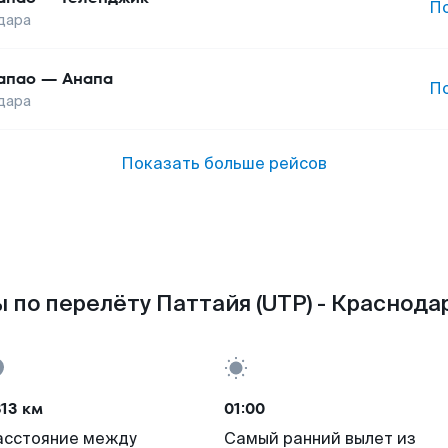
П
дара
апао
—
Анапа
П
дара
Показать больше рейсов
 по перелёту Паттайя (UTP) - Краснодар
13 км
01:00
асстояние между
Самый ранний вылет из