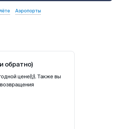
лёте
Аэропорты
 и обратно)
годной цене🙌. Также вы
у возвращения