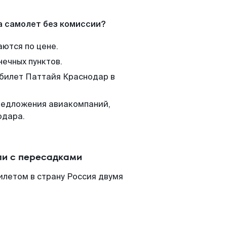
а самолет без комиссии?
аются по цене.
нечных пунктов.
 билет Паттайя Краснодар в
редложения авиакомпаний,
одара.
ли с пересадками
илетом в страну Россия двумя