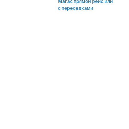
Магас прямой рейс или
с пересадками