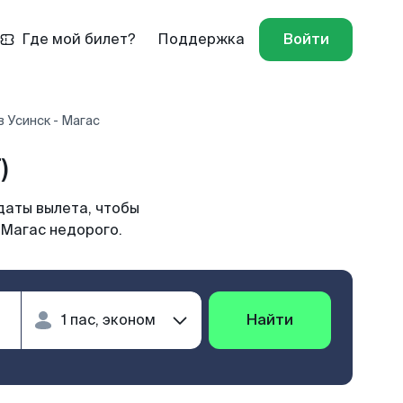
Где мой билет?
Поддержка
Войти
 Усинск - Магас
)
даты вылета, чтобы
 Магас недорого.
Найти