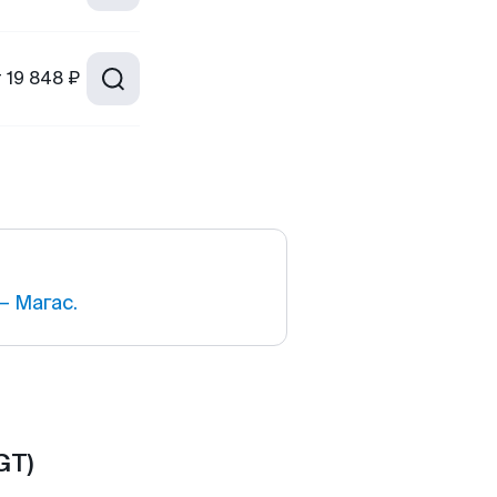
т
19 848 ₽
— Магас.
GT)