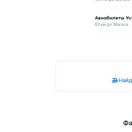
Авиабилеты
Ус
63
км до
Магаса
Найд
Фа