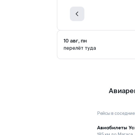
10 авг, пн
перелёт туда
Авиаре
Рейсы в соседние
Авиабилеты
Ус
185
км до
Магаса