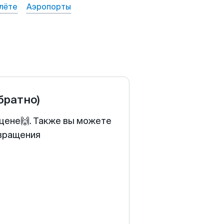
лёте
Аэропорты
обратно)
 цене🙌. Также вы можете
звращения