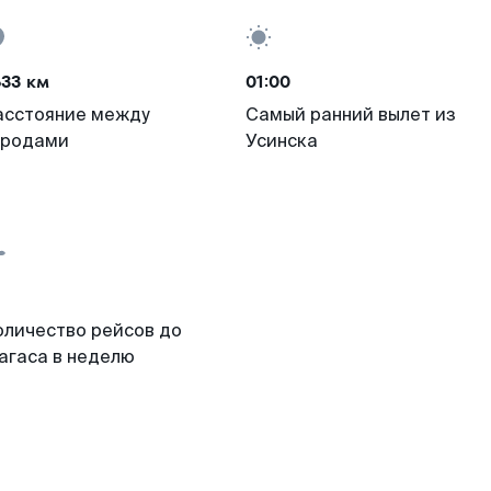
633 км
01:00
асстояние между
Самый ранний вылет из
ородами
Усинска
оличество рейсов до
агаса в неделю