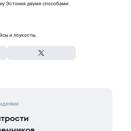
ну Эстония двумя способами:
йсы и лоукосты.
 идеями
итрости
венников