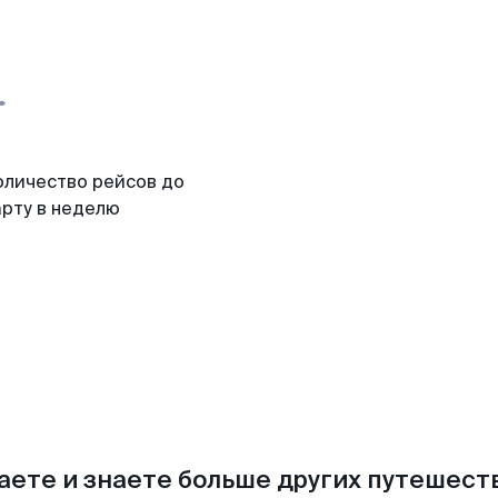
оличество рейсов до
арту в неделю
аете и знаете больше других путешес