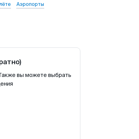
лёте
Аэропорты
братно)
. Также вы можете выбрать
щения