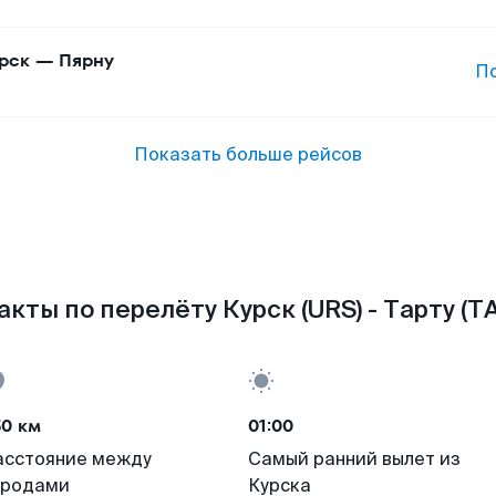
рск
—
Пярну
П
Показать больше рейсов
акты по перелёту Курск (URS) - Тарту (TA
50 км
01:00
асстояние между
Самый ранний вылет из
ородами
Курска