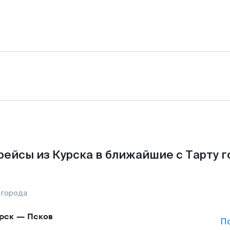
рейсы из Курска в ближайшие с Тарту г
 города
рск
—
Псков
П