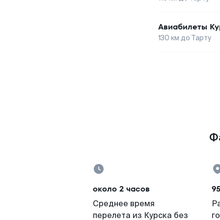
Авиабилеты
Ку
130
км до
Тарту
Ф
около 2 часов
9
Среднее время
Р
перелета из Курска без
г