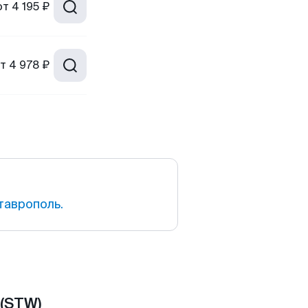
от
4 195 ₽
т
4 978 ₽
таврополь.
 (STW)