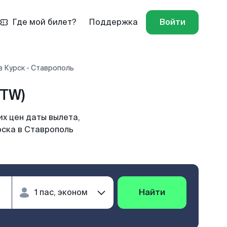
Где мой билет?
Поддержка
Войти
 Курск - Ставрополь
STW)
х цен даты вылета,
рска в Ставрополь
Найти