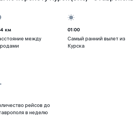
54 км
01:00
асстояние между
Самый ранний вылет из
ородами
Курска
оличество рейсов до
таврополя в неделю