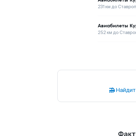
231
км до
Ставроп
Авиабилеты
Ку
252
км до
Ставро
Найдит
Факты