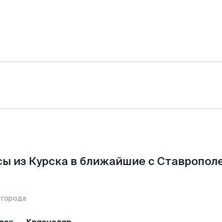
ы из Курска в ближайшие с Ставропол
 города
рск
—
Краснодар