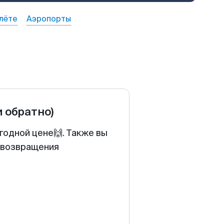
лёте
Аэропорты
и обратно)
годной цене🙌. Также вы
у возвращения