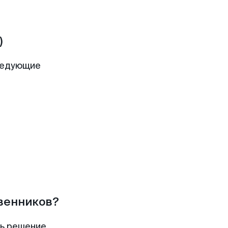
)
ледующие
твенников?
ть решение