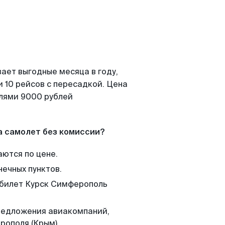
ает выгодные месяца в году,
 10 рейсов с пересадкой. Цена
елями 9000 рублей
а самолет без комиссии?
аются по цене.
нечных пунктов.
м билет Курск Симферополь
редложения авиакомпаний,
рополя (Крым).