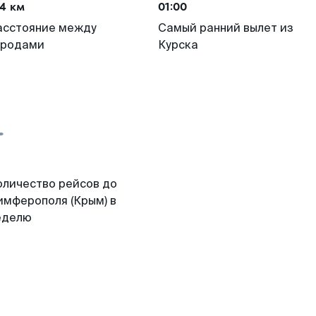
4 км
01:00
асстояние между
Самый ранний вылет из
ородами
Курска
оличество рейсов до
имферополя (Крым) в
еделю