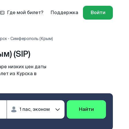
Где мой билет?
Поддержка
Войти
рск - Симферополь (Крым)
) (SIP)
ре низких цен даты
лет из Курска в
Найти