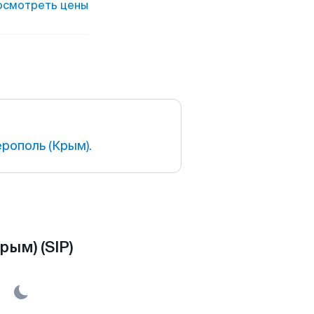
осмотреть цены
рополь (Крым).
ым) (SIP)