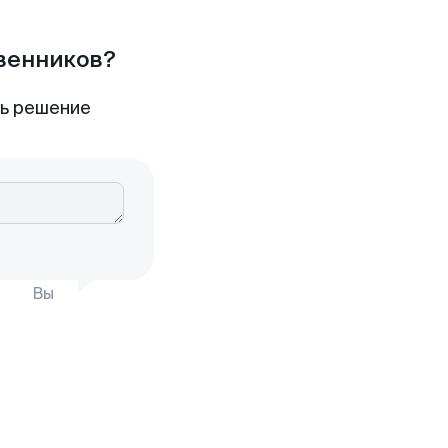
твенников?
ть решение
Вы