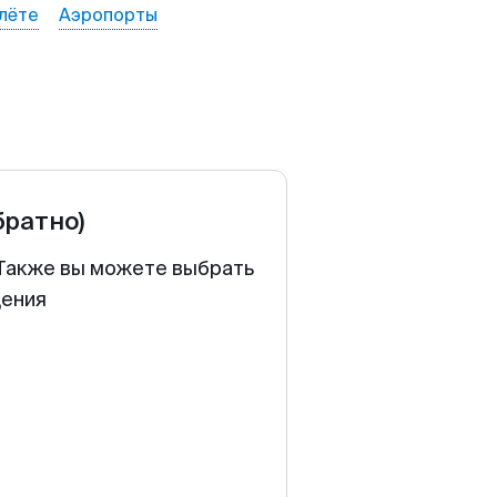
лёте
Аэропорты
братно)
. Также вы можете выбрать
щения