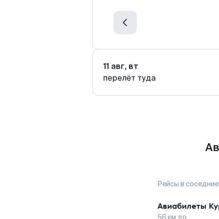
11 авг, вт
перелёт туда
Ав
Рейсы в соседние
Авиабилеты
Ку
56
км до