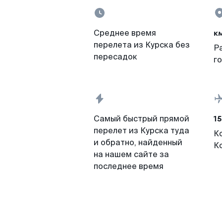
к
Среднее время
перелета из Курска без
Р
пересадок
г
15
Самый быстрый прямой
перелет из Курска туда
К
и обратно, найденный
К
на нашем сайте за
последнее время