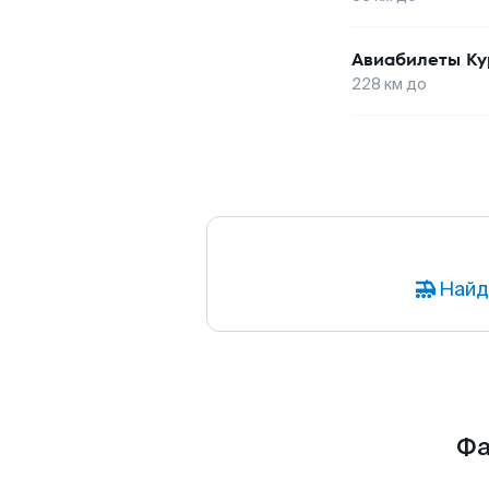
Авиабилеты
Ку
228
км до
Найд
Фа