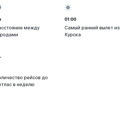
м
01:00
асстояние между
Самый ранний вылет из
ородами
Курска
оличество рейсов до
отлас в неделю