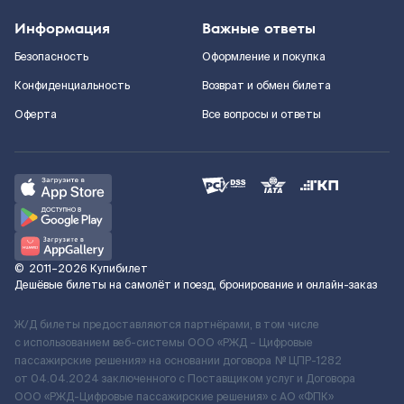
Информация
Важные ответы
Безопасность
Оформление и покупка
Конфиденциальность
Возврат и обмен билета
Оферта
Все вопросы и ответы
©
2011–2026
Купибилет
Дешёвые билеты на самолёт и поезд, бронирование и онлайн-заказ
Ж/Д билеты предоставляются партнёрами, в том числе
с использованием веб-системы ООО «РЖД – Цифровые
пассажирские решения» на основании договора № ЦПР-1282
от 04.04.2024 заключенного с Поставщиком услуг и Договора
ООО «РЖД-Цифровые пассажирские решения» c АО «ФПК»