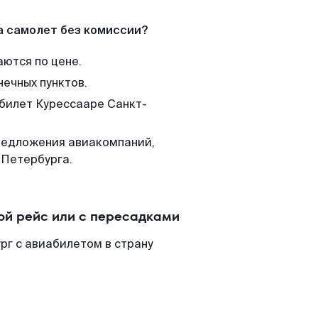
а самолет без комиссии?
аются по цене.
нечных пунктов.
 билет Курессааре Санкт-
редложения авиакомпаний,
-Петербурга.
ой рейс или с пересадками
рг с авиабилетом в страну