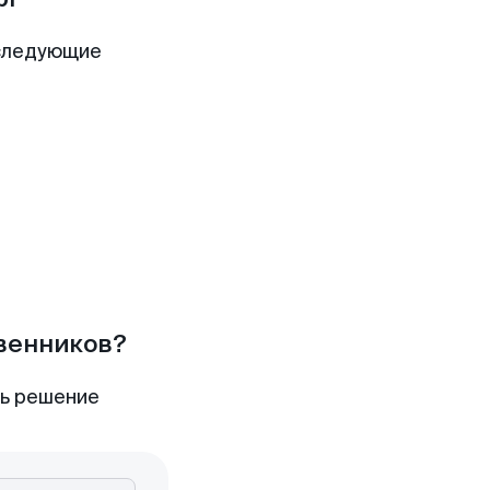
 следующие
твенников?
ть решение