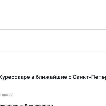
Курессааре в ближайшие с Санкт-Пете
 города
рессааре
—
Лаппеенранта