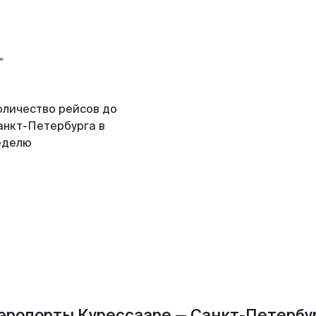
оличество рейсов до
анкт-Петербурга в
еделю
эропорты Курессааре — Санкт-Петербу