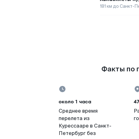
181
км до
Санкт-П
Факты по п
около 1 часа
47
Среднее время
Р
перелета из
г
Курессааре в Санкт-
Петербург без