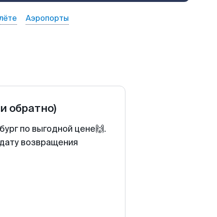
лёте
Аэропорты
 и обратно)
ург по выгодной цене🙌.
 дату возвращения