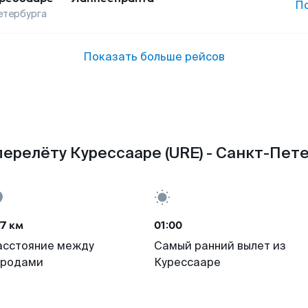
П
етербурга
Показать больше рейсов
ерелёту Курессааре (URE) - Санкт-Пете
7 км
01:00
асстояние между
Самый ранний вылет из
ородами
Курессааре