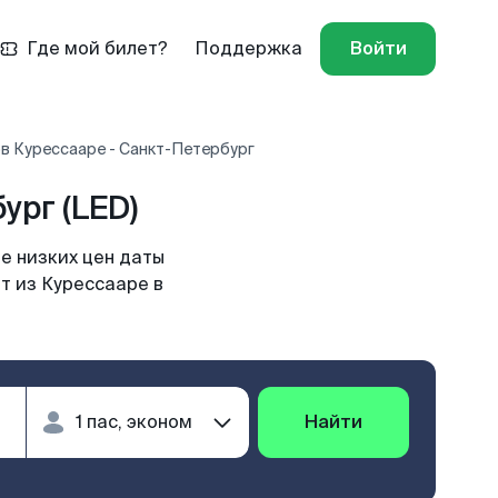
Где мой билет?
Поддержка
Войти
в Курессааре - Санкт-Петербург
ург (LED)
е низких цен даты
т из Курессааре в
Найти