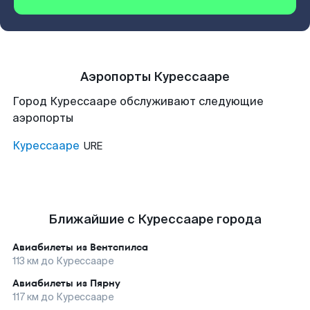
Аэропорты Курессааре
Город Курессааре обслуживают следующие
аэропорты
Курессааре
URE
Ближайшие с Курессааре города
Авиабилеты из
Вентспилса
113
км до
Курессааре
Авиабилеты из
Пярну
117
км до
Курессааре