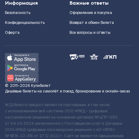
Информация
Важные ответы
Безопасность
Оформление и покупка
Конфиденциальность
Возврат и обмен билета
Оферта
Все вопросы и ответы
©
2011–2026
Купибилет
Дешёвые билеты на самолёт и поезд, бронирование и онлайн-заказ
Ж/Д билеты предоставляются партнёрами, в том числе
с использованием веб-системы ООО «РЖД – Цифровые
пассажирские решения» на основании договора № ЦПР-1282
от 04.04.2024 заключенного с Поставщиком услуг и Договора
ООО «РЖД-Цифровые пассажирские решения» c АО «ФПК»
№ ФПК-22-316 от 27.12.2022 г. Сайт не является официальным