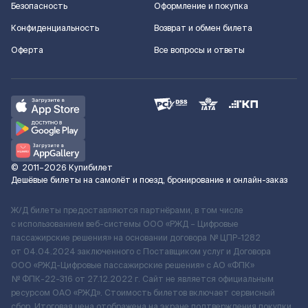
Безопасность
Оформление и покупка
Конфиденциальность
Возврат и обмен билета
Оферта
Все вопросы и ответы
©
2011–2026
Купибилет
Дешёвые билеты на самолёт и поезд, бронирование и онлайн-заказ
Ж/Д билеты предоставляются партнёрами, в том числе
с использованием веб-системы ООО «РЖД – Цифровые
пассажирские решения» на основании договора № ЦПР-1282
от 04.04.2024 заключенного с Поставщиком услуг и Договора
ООО «РЖД-Цифровые пассажирские решения» c АО «ФПК»
№ ФПК-22-316 от 27.12.2022 г. Сайт не является официальным
ресурсом ОАО «РЖД». Стоимость билетов включает сервисный
сбор. Итоговая цена отображена на экране подтверждения покупки.