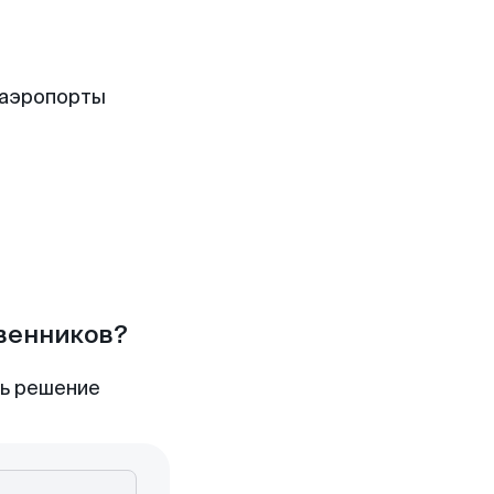
 аэропорты
твенников?
ть решение