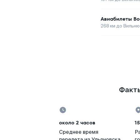
Авиабилеты
Во
268
км до
Вильню
Факты
около 2 часов
15
Среднее время
Р
перелета из Ульяновска
г