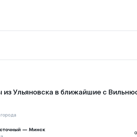
 из Ульяновска в ближайшие с Вильню
 города
сточный
—
Минск
са