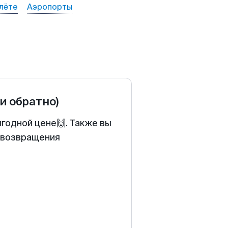
лёте
Аэропорты
 и обратно)
ыгодной цене🙌. Также вы
у возвращения