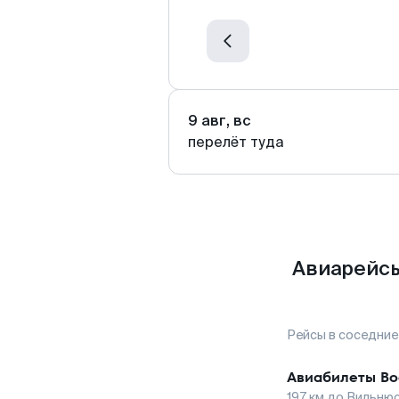
9 авг, вс
перелёт туда
Авиарейсы
Рейсы в соседние
Авиабилеты
Во
197
км до
Вильню