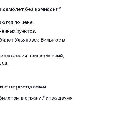
а самолет без комиссии?
аются по цене.
нечных пунктов.
 билет Ульяновск Вильнюс в
редложения авиакомпаний,
юса.
ли с пересадками
билетом в страну Литва двумя