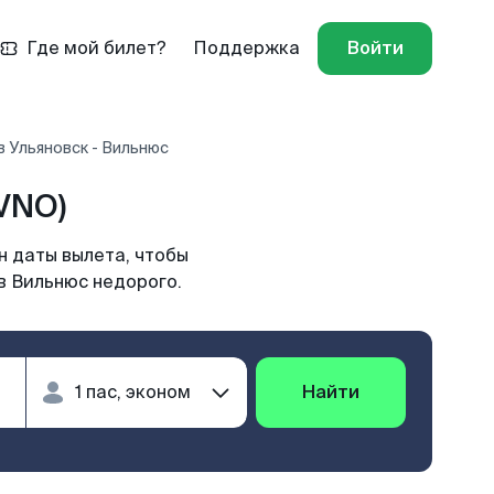
Где мой билет?
Поддержка
Войти
 Ульяновск - Вильнюс
VNO)
н даты вылета, чтобы
в Вильнюс недорого.
Найти