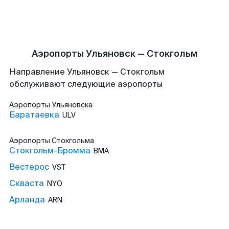
Аэропорты Ульяновск — Стокгольм
Направление Ульяновск — Стокгольм
обслуживают следующие аэропорты
Аэропорты
Ульяновска
Баратаевка
ULV
Аэропорты
Стокгольма
Стокгольм-Бромма
BMA
Вестерос
VST
Скваста
NYO
Арланда
ARN