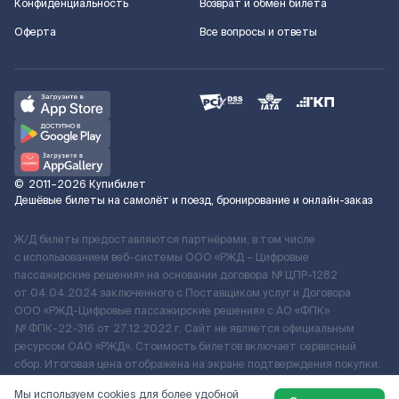
Конфиденциальность
Возврат и обмен билета
Оферта
Все вопросы и ответы
©
2011–2026
Купибилет
Дешёвые билеты на самолёт и поезд, бронирование и онлайн-заказ
Ж/Д билеты предоставляются партнёрами, в том числе
с использованием веб-системы ООО «РЖД – Цифровые
пассажирские решения» на основании договора № ЦПР-1282
от 04.04.2024 заключенного с Поставщиком услуг и Договора
ООО «РЖД-Цифровые пассажирские решения» c АО «ФПК»
№ ФПК-22-316 от 27.12.2022 г. Сайт не является официальным
ресурсом ОАО «РЖД». Стоимость билетов включает сервисный
сбор. Итоговая цена отображена на экране подтверждения покупки.
По вопросам рассмотрения обращений, жалоб, претензий граждан
Мы используем cookies для более удобной