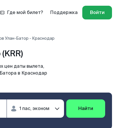
Где мой билет?
Поддержка
Войти
ов Улан-Батор - Краснодар
 (KRR)
х цен даты вылета,
-Батора в Краснодар
Найти