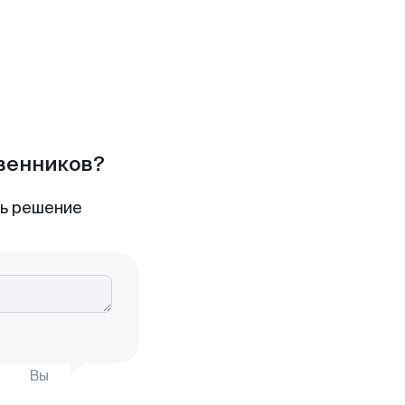
твенников?
ть решение
Вы