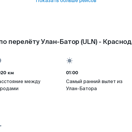
Показать больше рейсов
о перелёту Улан-Батор (ULN) - Краснод
020 км
01:00
асстояние между
Самый ранний вылет из
ородами
Улан-Батора