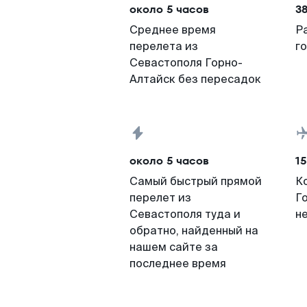
около 5 часов
3
Среднее время
Р
перелета из
г
Севастополя Горно-
Алтайск без пересадок
около 5 часов
15
Самый быстрый прямой
К
перелет из
Г
Севастополя туда и
н
обратно, найденный на
нашем сайте за
последнее время