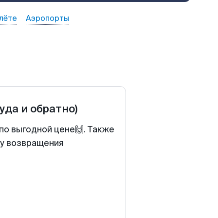
лёте
Аэропорты
туда и обратно)
по выгодной цене🙌. Также
ту возвращения