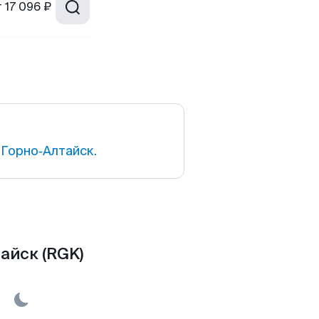
т
17 096 ₽
Горно‑Алтайск.
айск (RGK)