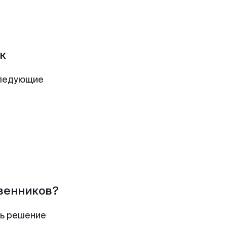
к
следующие
твенников?
ть решение