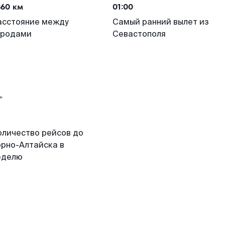
860 км
01:00
асстояние между
Самый ранний вылет из
ородами
Севастополя
оличество рейсов до
орно-Алтайска в
еделю