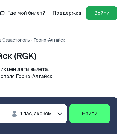
Где мой билет?
Поддержка
Войти
в Севастополь - Горно-Алтайск
ск (RGK)
их цен даты вылета,
тополя Горно-Алтайск
Найти