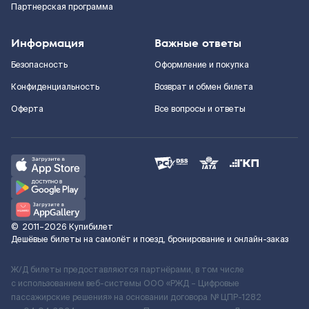
Партнерская программа
Информация
Важные ответы
Безопасность
Оформление и покупка
Конфиденциальность
Возврат и обмен билета
Оферта
Все вопросы и ответы
©
2011–2026
Купибилет
Дешёвые билеты на самолёт и поезд, бронирование и онлайн-заказ
Ж/Д билеты предоставляются партнёрами, в том числе
с использованием веб-системы ООО «РЖД – Цифровые
пассажирские решения» на основании договора № ЦПР-1282