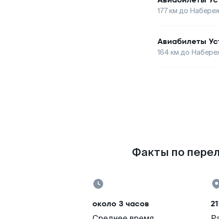
177
км до
Набереж
Авиабилеты
Ус
164
км до
Набере
Факты по перел
около 3 часов
21
Среднее время
Р