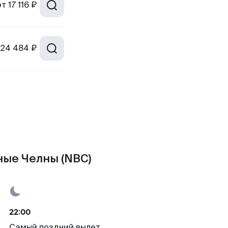
от
17 116 ₽
24 484 ₽
ные Челны (NBC)
22:00
Самый поздний вылет