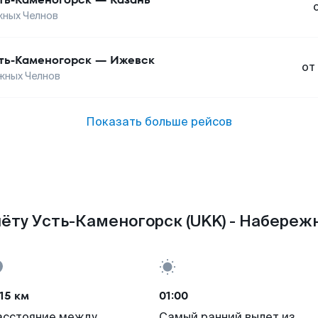
ных Челнов
ть-Каменогорск
—
Ижевск
от
жных Челнов
Показать больше рейсов
ёту Усть-Каменогорск (UKK) - Набереж
15 км
01:00
асстояние между
Самый ранний вылет из