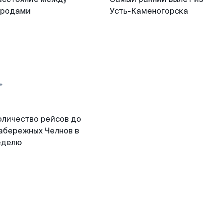
ородами
Усть-Каменогорска
оличество рейсов до
абережных Челнов в
еделю