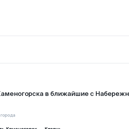
Каменогорска в ближайшие с Набереж
 города
ть-Каменогорск
—
Казань