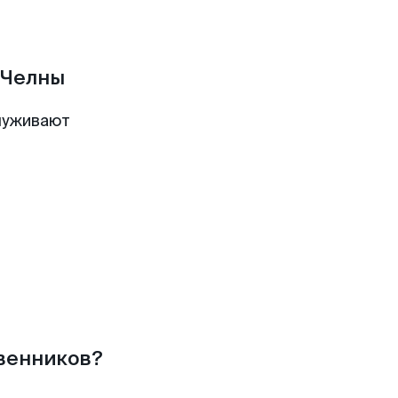
 Челны
луживают
твенников?