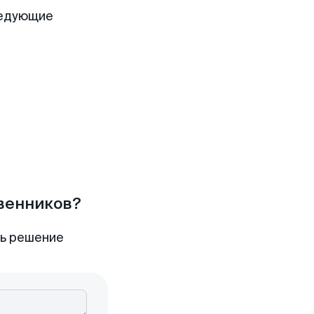
ледующие
твенников?
ть решение