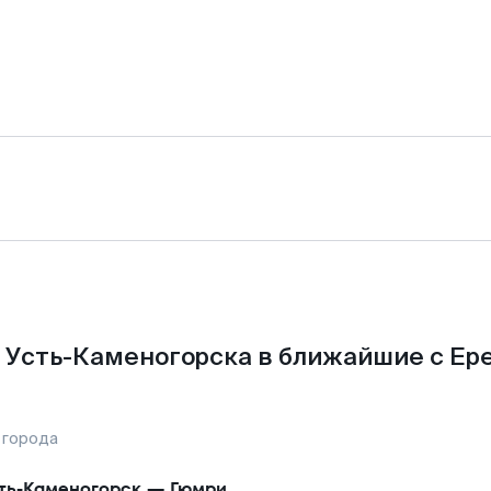
 Усть-Каменогорска в ближайшие с Ер
 города
ть-Каменогорск
—
Гюмри