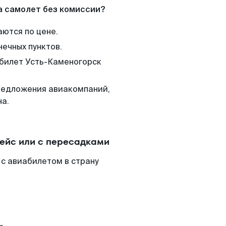
а самолет без комиссии?
аются по цене.
нечных пунктов.
 билет Усть-Каменогорск
редложения авиакомпаний,
на.
ейс или с пересадками
с авиабилетом в страну