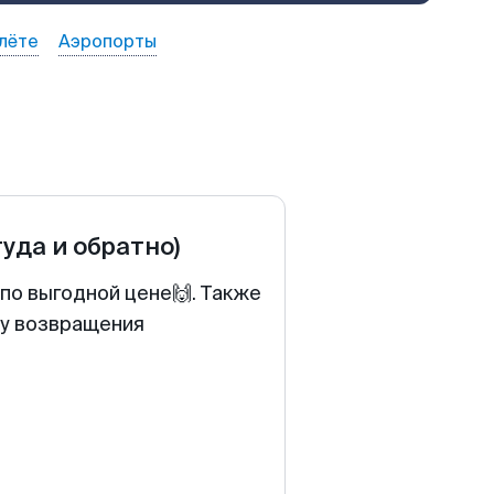
лёте
Аэропорты
туда и обратно)
по выгодной цене🙌. Также
ту возвращения