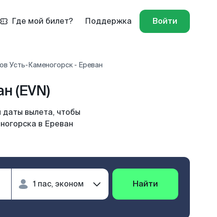
Где мой билет?
Поддержка
Войти
ов Усть-Каменогорск - Ереван
н (EVN)
 даты вылета, чтобы
еногорска в Ереван
Найти