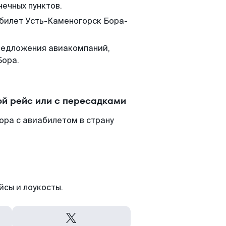
нечных пунктов.
 билет Усть-Каменогорск Бора-
редложения авиакомпаний,
Бора.
ой рейс или с пересадками
ора с авиабилетом в страну
йсы и лоукосты.