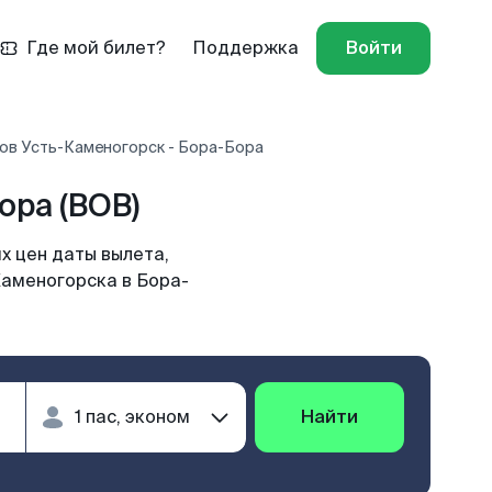
Где мой билет?
Поддержка
Войти
ов Усть-Каменогорск - Бора-Бора
ора (BOB)
х цен даты вылета,
Каменогорска в Бора-
Найти