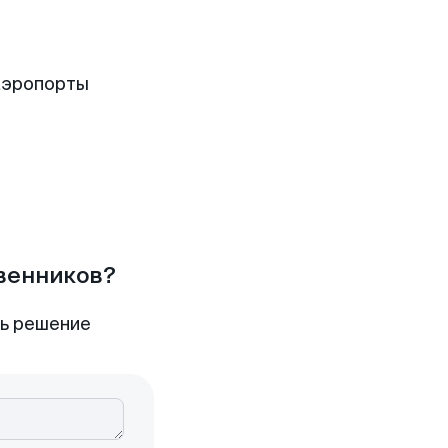
аэропорты
твенников?
ть решение