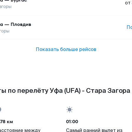
от
агоры
а
—
Пловдив
П
горы
Показать больше рейсов
ы по перелёту Уфа (UFA) - Стара Загора 
78 км
01:00
асстояние между
Самый ранний вылет из