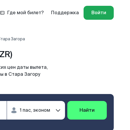
Где мой билет?
Поддержка
Войти
Стара Загора
ZR)
их цен даты вылета,
ы в Стара Загору
Найти