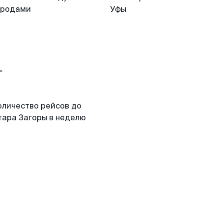
ородами
Уфы
оличество рейсов до
тара Загоры в неделю