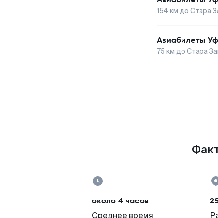
154
км до
Стара З
Авиабилеты
Уф
75
км до
Стара За
Факт
около 4 часов
25
Среднее время
Р