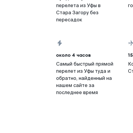
перелета из Уфы в
г
Стара Загору без
пересадок
около 4 часов
15
Самый быстрый прямой
К
перелет из Уфы туда и
С
обратно, найденный на
нашем сайте за
последнее время