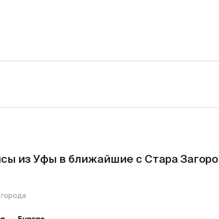
сы из Уфы в ближайшие с Стара Загоро
 города
а
—
Бургас