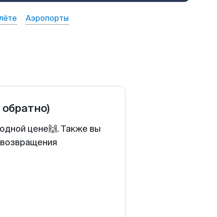
лёте
Аэропорты
и обратно)
годной цене🙌. Также вы
у возвращения