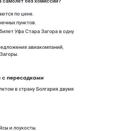
а самолет без комиссии?
аются по цене.
нечных пунктов.
 билет Уфа Стара Загора в одну
редложения авиакомпаний,
Загоры.
и с пересадками
летом в страну Болгария двумя
йсы и лоукосты.