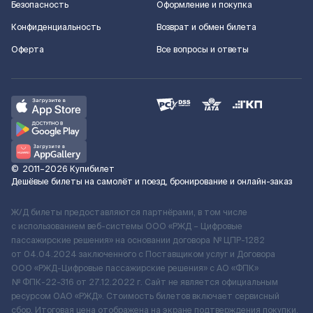
Безопасность
Оформление и покупка
Конфиденциальность
Возврат и обмен билета
Оферта
Все вопросы и ответы
©
2011–2026
Купибилет
Дешёвые билеты на самолёт и поезд, бронирование и онлайн-заказ
Ж/Д билеты предоставляются партнёрами, в том числе
с использованием веб-системы ООО «РЖД – Цифровые
пассажирские решения» на основании договора № ЦПР-1282
от 04.04.2024 заключенного с Поставщиком услуг и Договора
ООО «РЖД-Цифровые пассажирские решения» c АО «ФПК»
№ ФПК-22-316 от 27.12.2022 г. Сайт не является официальным
ресурсом ОАО «РЖД». Стоимость билетов включает сервисный
сбор. Итоговая цена отображена на экране подтверждения покупки.