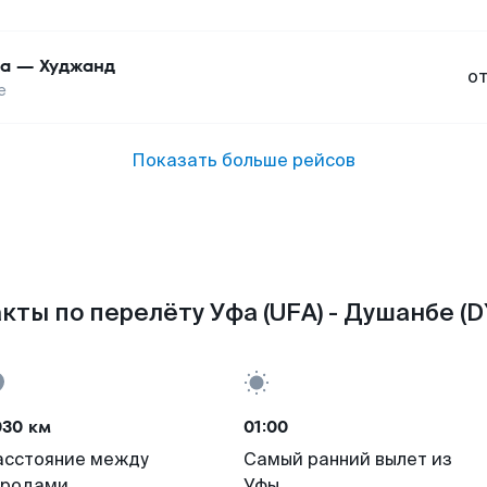
а
—
Худжанд
о
е
Показать больше рейсов
кты по перелёту Уфа (UFA) - Душанбе (D
030 км
01:00
асстояние между
Самый ранний вылет из
ородами
Уфы