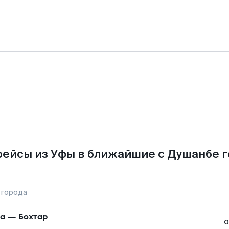
ейсы из Уфы в ближайшие с Душанбе г
 города
а
—
Бохтар
о