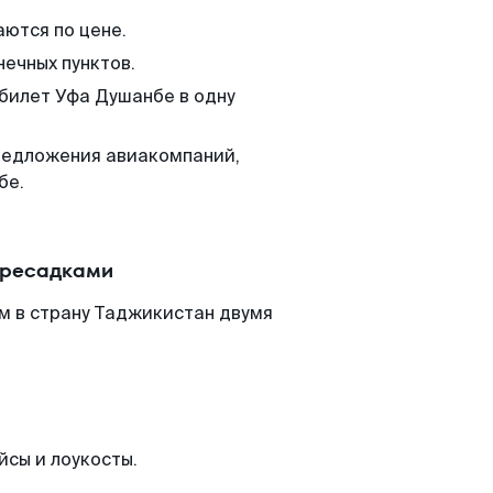
аются по цене.
нечных пунктов.
 билет Уфа Душанбе в одну
редложения авиакомпаний,
бе.
ересадками
м в страну Таджикистан двумя
йсы и лоукосты.