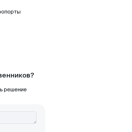
ропорты
твенников?
ть решение