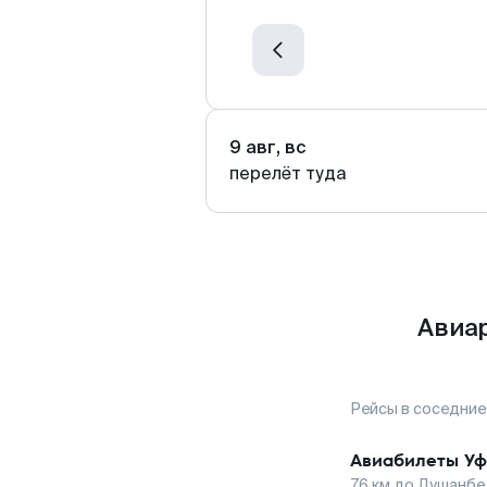
9 авг, вс
перелёт туда
Авиар
Рейсы в соседние
Авиабилеты
Уф
76
км до
Душанбе