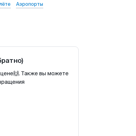
лёте
Аэропорты
братно)
 цене🙌. Также вы можете
звращения