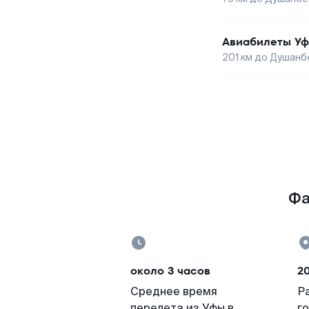
Авиабилеты
Уф
201
км до
Душанб
Фа
около 3 часов
2
Среднее время
Р
перелета из Уфы в
г