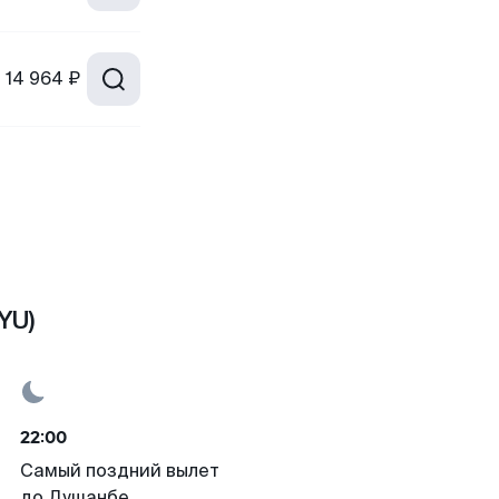
т
14 964 ₽
YU)
22:00
Самый поздний вылет
до Душанбе