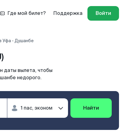
Где мой билет?
Поддержка
Войти
в Уфа - Душанбе
)
н даты вылета, чтобы
ушанбе недорого.
Найти