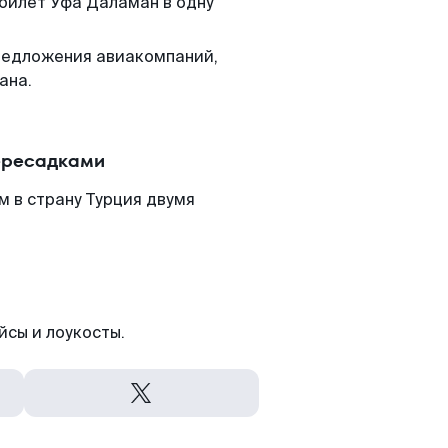
 билет Уфа Даламан в одну
редложения авиакомпаний,
ана.
ересадками
 в страну Турция двумя
йсы и лоукосты.