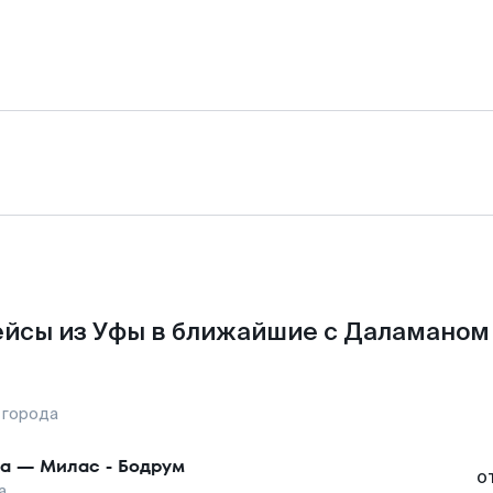
йсы из Уфы в ближайшие с Даламаном
 города
а
—
Милас - Бодрум
о
а