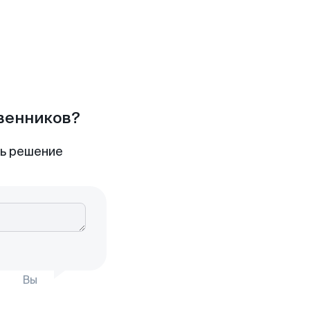
твенников?
ть решение
Вы