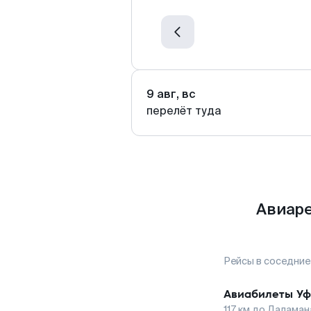
9 авг, вс
перелёт туда
Авиаре
Рейсы в соседние
Авиабилеты
Уф
117
км до
Даламан