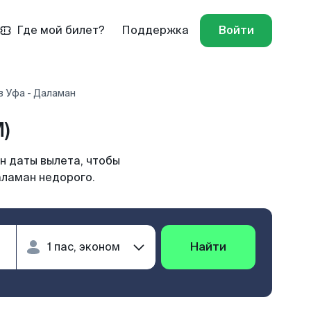
Где мой билет?
Поддержка
Войти
в Уфа - Даламан
)
н даты вылета, чтобы
аламан недорого.
Найти