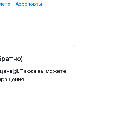
лёте
Аэропорты
братно)
 цене🙌. Также вы можете
звращения