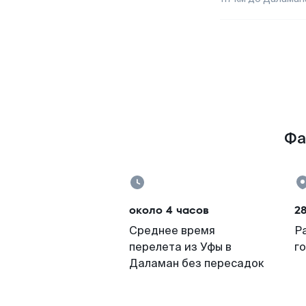
Фа
около 4 часов
2
Среднее время
Р
перелета из Уфы в
г
Даламан без пересадок