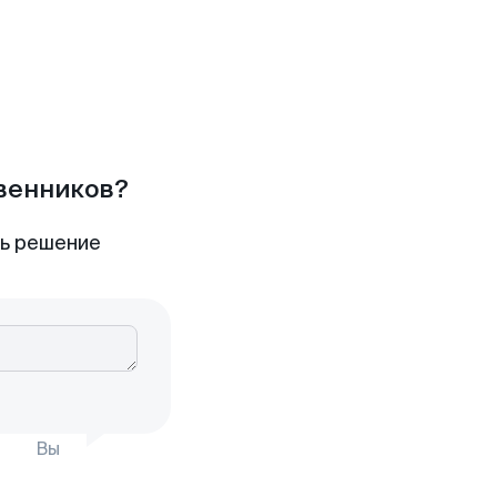
твенников?
ть решение
Вы