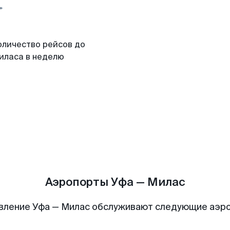
оличество рейсов до
иласа в неделю
Аэропорты Уфа — Милас
вление Уфа — Милас обслуживают следующие аэр