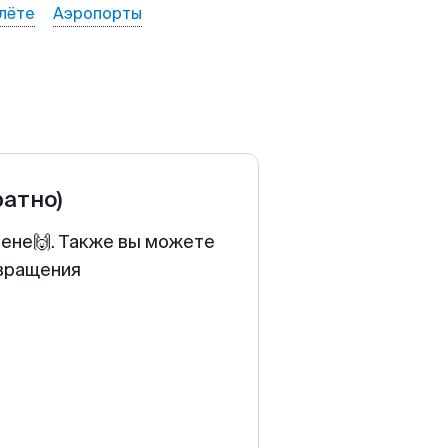
лёте
Аэропорты
ратно)
цене🙌. Также вы можете
звращения