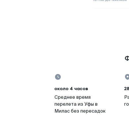
Ф
около 4 часов
28
Среднее время
Р
перелета из Уфы в
г
Милас без пересадок