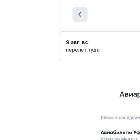
9 авг, вс
перелёт туда
Авиар
Рейсы в соседние
Авиабилеты
Уф
101
км до
Миласа