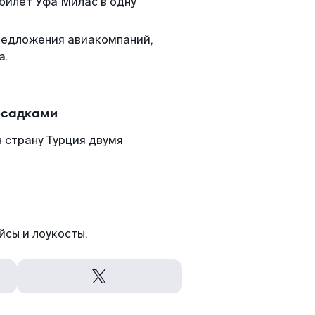
 билет Уфа Милас в одну
редложения авиакомпаний,
а.
есадками
 страну Турция двумя
йсы и лоукосты.