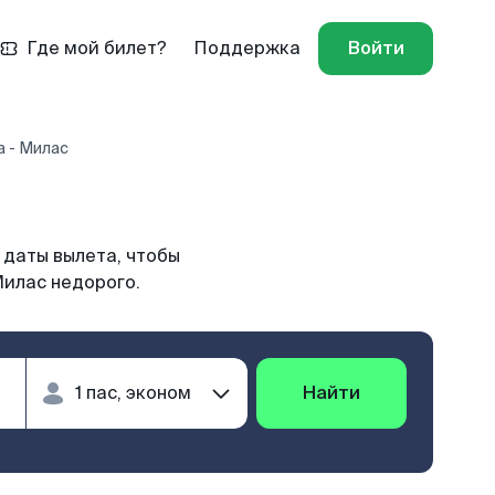
Где мой билет?
Поддержка
Войти
 - Милас
 даты вылета, чтобы
Милас недорого.
Найти