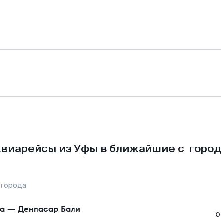
виарейсы из Уфы в ближайшие с горо
 города
а
—
Денпасар Бали
о