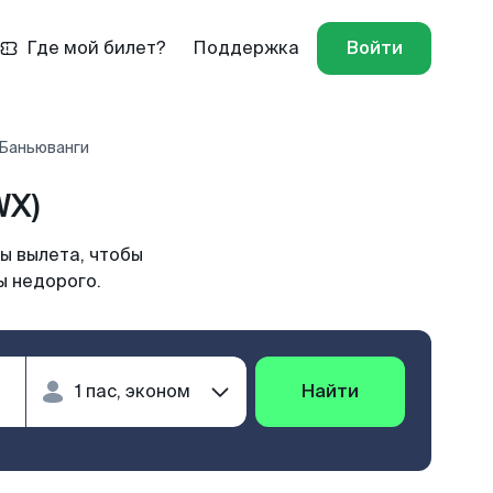
Где мой билет?
Поддержка
Войти
 Баньюванги
WX)
ы вылета, чтобы
ы недорого.
Найти