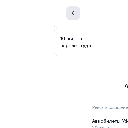
10 авг, пн
перелёт туда
А
Рейсы в соседние
Авиабилеты
Уф
103
км до