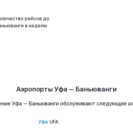
оличество рейсов до
аньюванги в неделю
Аэропорты Уфа — Баньюванги
ение Уфа — Баньюванги обслуживают следующие а
Уфа
UFA