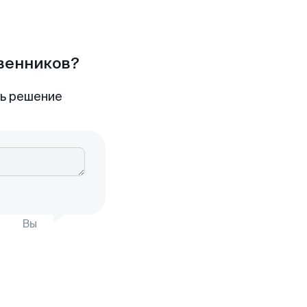
твенников?
ть решение
Вы