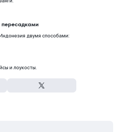
ванги.
с пересадками
 Индонезия двумя способами:
йсы и лоукосты.