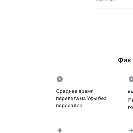
Факт
к
Среднее время
перелета из Уфы без
Р
пересадок
г