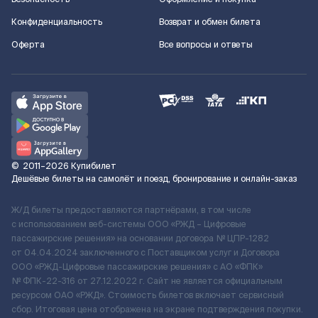
Конфиденциальность
Возврат и обмен билета
Оферта
Все вопросы и ответы
©
2011–2026
Купибилет
Дешёвые билеты на самолёт и поезд, бронирование и онлайн-заказ
Ж/Д билеты предоставляются партнёрами, в том числе
с использованием веб-системы ООО «РЖД – Цифровые
пассажирские решения» на основании договора № ЦПР-1282
от 04.04.2024 заключенного с Поставщиком услуг и Договора
ООО «РЖД-Цифровые пассажирские решения» c АО «ФПК»
№ ФПК-22-316 от 27.12.2022 г. Сайт не является официальным
ресурсом ОАО «РЖД». Стоимость билетов включает сервисный
сбор. Итоговая цена отображена на экране подтверждения покупки.