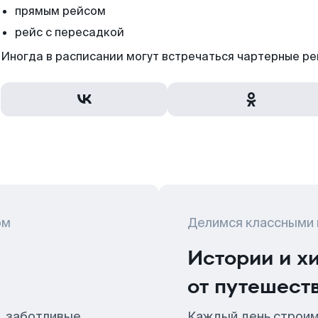
прямым рейсом
рейс с пересадкой
Иногда в расписании могут встречаться чартерные ре
ом
Делимся классными
Истории и х
от путешест
, заботливые
Каждый день строим