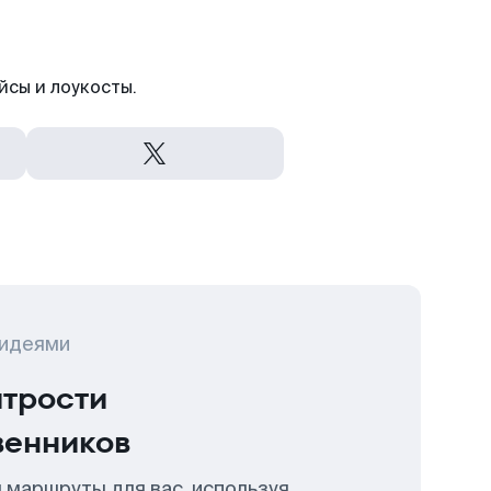
йсы и лоукосты.
 идеями
итрости
венников
 маршруты для вас, используя