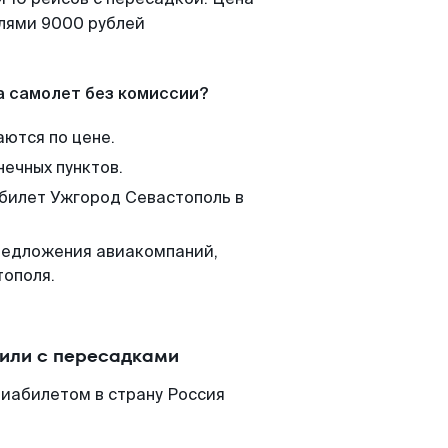
елями 9000 рублей
а самолет без комиссии?
аются по цене.
нечных пунктов.
 билет Ужгород Севастополь в
редложения авиакомпаний,
тополя.
 или с пересадками
виабилетом в страну Россия