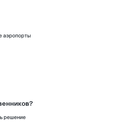
е аэропорты
твенников?
ть решение