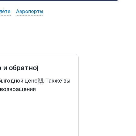
лёте
Аэропорты
а и обратно)
выгодной цене🙌. Также вы
у возвращения