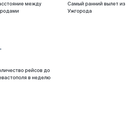
асстояние между
Самый ранний вылет из
ородами
Ужгорода
оличество рейсов до
евастополя в неделю