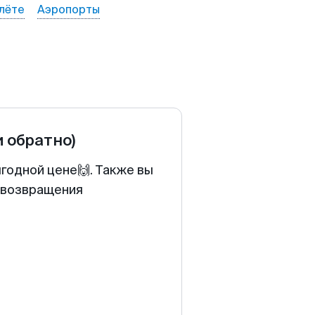
лёте
Аэропорты
и обратно)
годной цене🙌. Также вы
у возвращения