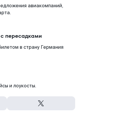
редложения авиакомпаний,
арта.
 с пересадками
билетом в страну Германия
йсы и лоукосты.