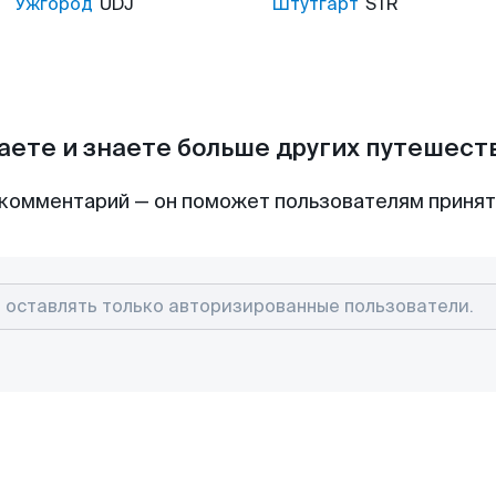
Ужгород
UDJ
Штутгарт
STR
аете и знаете больше других путешес
комментарий — он поможет пользователям приня