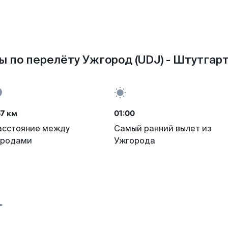
 по перелёту Ужгород (UDJ) - Штутгарт
7 км
01:00
асстояние между
Самый ранний вылет из
ородами
Ужгорода