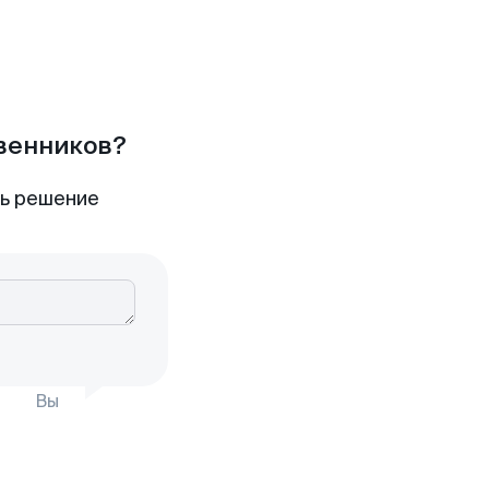
твенников?
ть решение
Вы