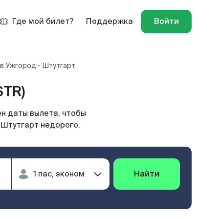
Где мой билет?
Поддержка
Войти
в Ужгород - Штутгарт
STR)
н даты вылета, чтобы
 Штутгарт недорого.
Найти