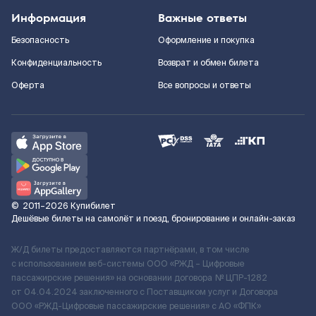
Информация
Важные ответы
Безопасность
Оформление и покупка
Конфиденциальность
Возврат и обмен билета
Оферта
Все вопросы и ответы
©
2011–2026
Купибилет
Дешёвые билеты на самолёт и поезд, бронирование и онлайн-заказ
Ж/Д билеты предоставляются партнёрами, в том числе
с использованием веб-системы ООО «РЖД – Цифровые
пассажирские решения» на основании договора № ЦПР-1282
от 04.04.2024 заключенного с Поставщиком услуг и Договора
ООО «РЖД-Цифровые пассажирские решения» c АО «ФПК»