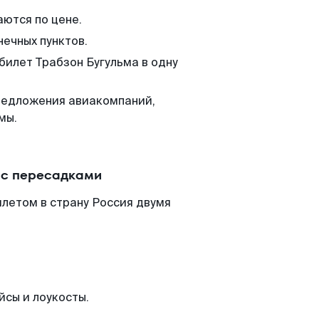
аются по цене.
нечных пунктов.
билет Трабзон Бугульма в одну
редложения авиакомпаний,
мы.
 с пересадками
илетом в страну Россия двумя
йсы и лоукосты.