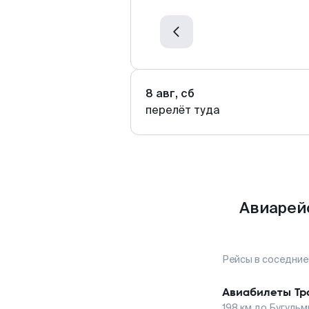
8 авг, сб
перелёт туда
Авиарейс
Рейсы в соседние
Авиабилеты
Тр
198
км до
Бугульм