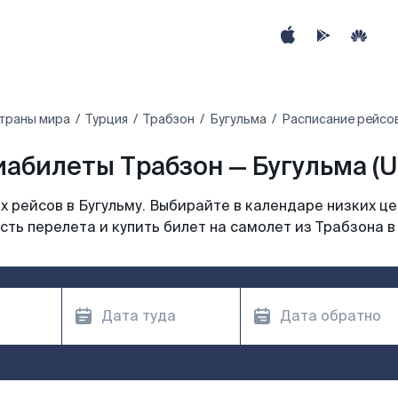
траны мира
Турция
Трабзон
Бугульма
Расписание рейсов
иабилеты Трабзон — Бугульма (U
 рейсов в Бугульму. Выбирайте в календаре низких це
ть перелета и купить билет на самолет из Трабзона в