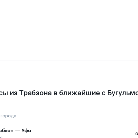
ы из Трабзона в ближайшие с Бугульм
 города
абзон
—
Уфа
ы