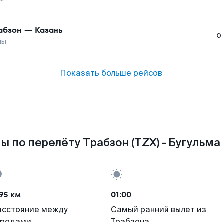
абзон
—
Казань
о
мы
Показать больше рейсов
ы по перелёту Трабзон (TZX) - Бугульма 
95 км
01:00
асстояние между
Самый ранний вылет из
ородами
Трабзона