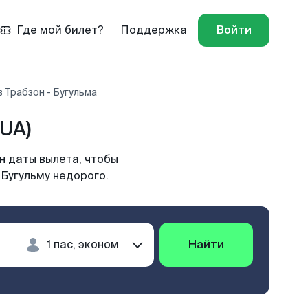
Где мой билет?
Поддержка
Войти
 Трабзон - Бугульма
UA)
н даты вылета, чтобы
 Бугульму недорого.
Найти