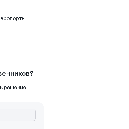
аэропорты
твенников?
ть решение