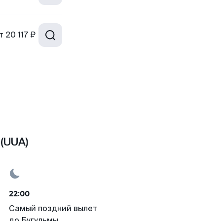
т
20 117 ₽
(UUA)
22:00
Самый поздний вылет
до Бугульмы