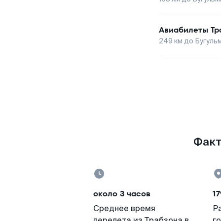
Авиабилеты
Тр
249
км до
Бугуль
Факт
около 3 часов
17
Среднее время
Р
перелета из Трабзона в
г