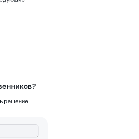
твенников?
ть решение