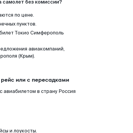
а самолет без комиссии?
аются по цене.
нечных пунктов.
м билет Токио Симферополь
редложения авиакомпаний,
рополя (Крым).
 рейс или с пересадками
с авиабилетом в страну Россия
йсы и лоукосты.