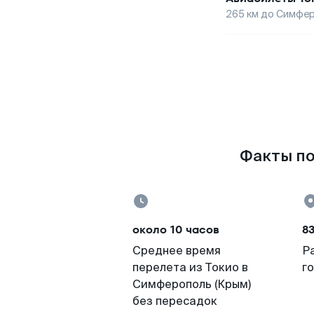
265
км до
Симфер
Факты по
около 10 часов
8
Среднее время
Р
перелета из Токио в
г
Симферополь (Крым)
без пересадок