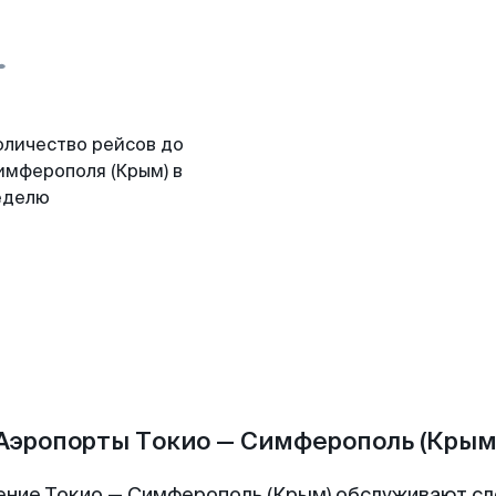
оличество рейсов до
имферополя (Крым) в
еделю
Аэропорты Токио — Симферополь (Крым
ение Токио — Симферополь (Крым) обслуживают с