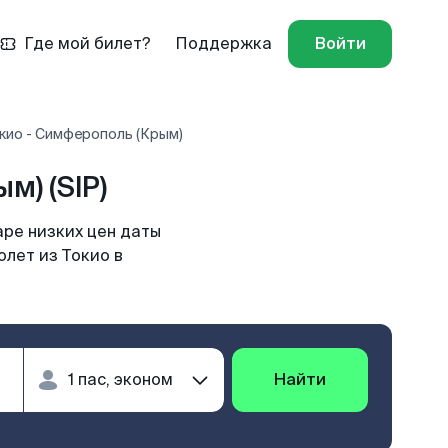
Где мой билет?
Поддержка
Войти
кио - Симферополь (Крым)
) (SIP)
ре низких цен даты
олет из Токио в
Найти