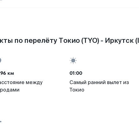
ты по перелёту Токио (TYO) - Иркутск (
296 км
01:00
асстояние между
Самый ранний вылет из
ородами
Токио