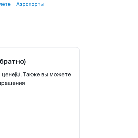
лёте
Аэропорты
обратно)
й цене🙌. Также вы можете
звращения