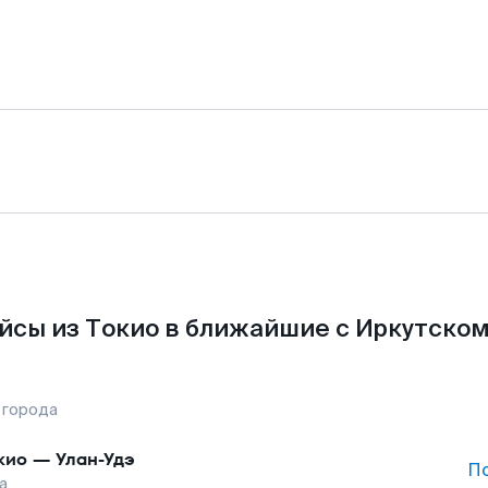
йсы из Токио в ближайшие с Иркутском
 города
кио
—
Улан-Удэ
П
а