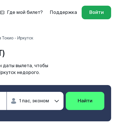
Где мой билет?
Поддержка
Войти
 Токио - Иркутск
T)
н даты вылета, чтобы
Иркутск недорого.
Найти