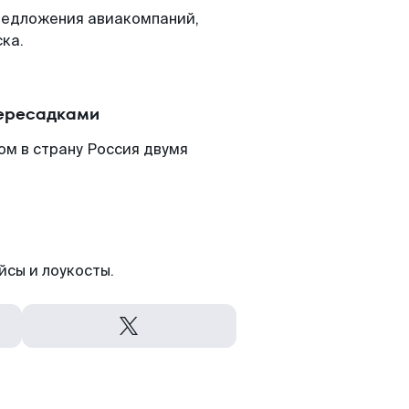
редложения авиакомпаний,
ка.
пересадками
ом в страну Россия двумя
йсы и лоукосты.