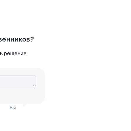
твенников?
ть решение
Вы