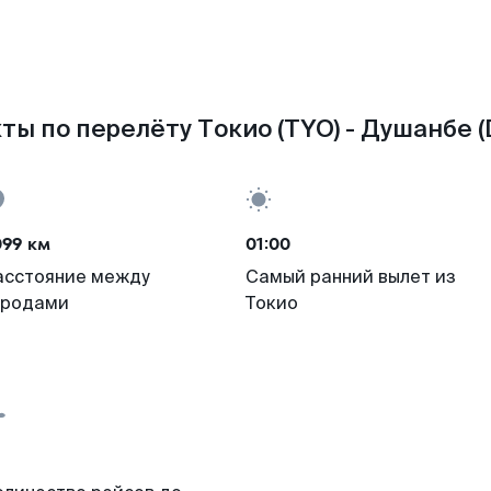
ты по перелёту Токио (TYO) - Душанбе (
099 км
01:00
асстояние между
Самый ранний вылет из
ородами
Токио