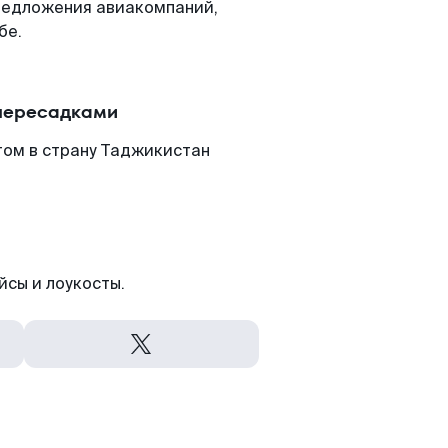
редложения авиакомпаний,
бе.
 пересадками
том в страну Таджикистан
йсы и лоукосты.