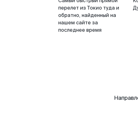
Самый быстрый прямой
К
перелет из Токио туда и
Д
обратно, найденный на
нашем сайте за
последнее время
Направл