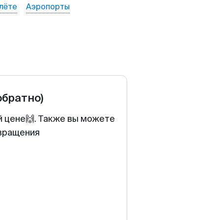
лёте
Аэропорты
обратно)
й цене🙌. Также вы можете
звращения