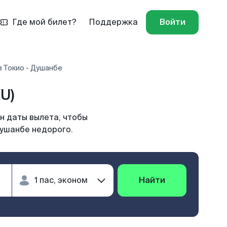
Где мой билет?
Поддержка
Войти
 Токио - Душанбе
U)
н даты вылета, чтобы
Душанбе недорого.
Найти