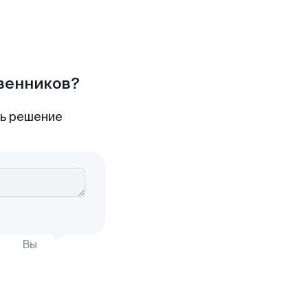
твенников?
ть решение
Вы