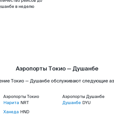
оличество рейсов до
ушанбе в неделю
Аэропорты Токио — Душанбе
ение Токио — Душанбе обслуживают следующие а
Аэропорты
Токио
Аэропорты
Душанбе
Нарита
NRT
Душанбе
DYU
Ханеда
HND