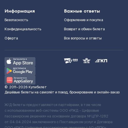
Информация
Важные ответы
Безопасность
Оформление и покупка
Конфиденциальность
Возврат и обмен билета
Оферта
Все вопросы и ответы
©
2011–2026
Купибилет
Дешёвые билеты на самолёт и поезд, бронирование и онлайн-заказ
Ж/Д билеты предоставляются партнёрами, в том числе
с использованием веб-системы ООО «РЖД – Цифровые
пассажирские решения» на основании договора № ЦПР-1282
от 04.04.2024 заключенного с Поставщиком услуг и Договора
ООО «РЖД-Цифровые пассажирские решения» c АО «ФПК»