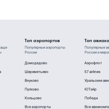
Топ аэропортов
Топ авиак
чаще
Популярные аэропорты
Популярные а
ы
России
России и мира
Домодедово
Аэрофлот
а
Шереметьево
S7 airlines
Внуково
Уральские ав
Пулково
ЮТэйр
Кольцово
Победа
Все аэропорты
Все авиакомп