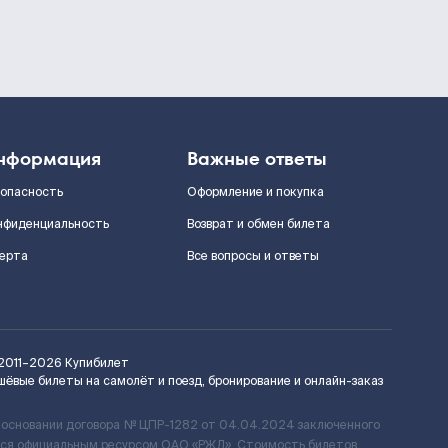
нформация
Важные ответы
зопасность
Оформление и покупка
нфиденциальность
Возврат и обмен билета
ерта
Все вопросы и ответы
2011–2026
Купибилет
шёвые билеты на самолёт и поезд, бронирование и онлайн-заказ
 основании договора № ЦПР-1282 от 04.04.2024 заключенного
ется официальным ресурсом ОАО «РЖД». Стоимость билетов