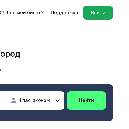
Где мой билет?
Поддержка
Войти
город
ы
Найти