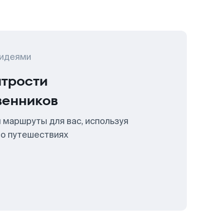
 идеями
итрости
венников
 маршруты для вас, используя
 о путешествиях