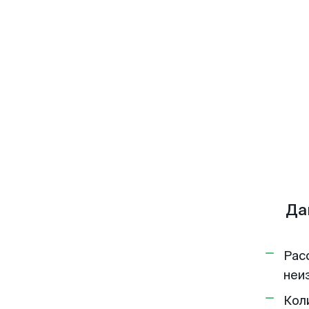
Да
Рас
неи
Кол