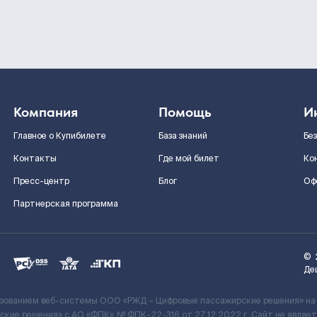
Компания
Помощь
И
Главное о Купибилете
База знаний
Бе
Контакты
Где мой билет
Ко
Пресс-центр
Блог
Оф
Партнерская программа
©
Де
ьзованием веб-системы ООО «РЖД – Цифровые пассажирские решения» на
кие решения» c АО «ФПК» № ФПК-22-316 от 27.12.2022 г. Сайт не явля