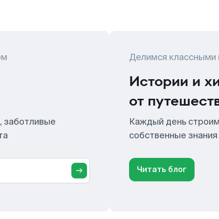
ом
Делимся классными
Истории и х
от путешест
, заботливые
Каждый день строим
та
собственные знания
Читать блог