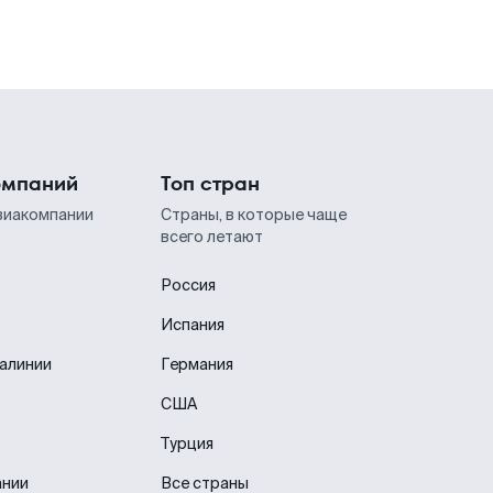
омпаний
Топ стран
виакомпании
Страны, в которые чаще
всего летают
Россия
Испания
иалинии
Германия
США
Турция
ании
Все страны