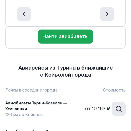
Найти авиабилеты
Авиарейсы из Турина в ближайшие
с Койволой города
Рейсы в соседние города
Стоимость
Авиабилеты
Турин-Казелле
—
от
10 163 ₽
Хельсинки
126
км до
Койволы