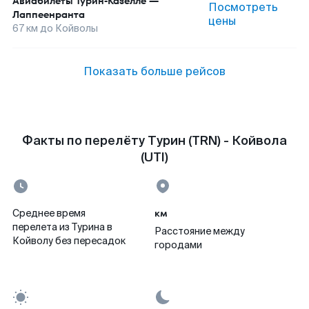
Авиабилеты
Турин-Казелле
—
Посмотреть
Лаппеенранта
цены
67
км до
Койволы
Показать больше рейсов
Факты по перелёту Турин (TRN) - Койвола
(UTI)
км
Среднее время
перелета из Турина в
Расстояние между
Койволу без пересадок
городами